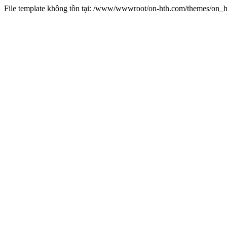
File template không tồn tại: /www/wwwroot/on-hth.com/themes/on_